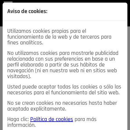
REVISTA
Aviso de cookies:
SECCIONES
Utilizamos cookies propias para el
funcionamiento de la web y de terceros para
fines analíticos.
No utilizamos cookies para mostrarle publicidad
relacionada con sus preferencias en base a un
descarga esta
perfil elaborado a partir de sus hábitos de
REVISTA
navegación (ni en nuestra web ni en sitios web
visitados).
Usted puede aceptar todas las cookies o sólo las
≡
NOTICIAS
necesarias para el funcionamiento del sitio web.
No se crean cookies no necesarias hasta haber
NOTICIAS
SERVICIOS DE INTERÉS
aceptado explícitamente.
TABLÓN DE ANUNCIOS
MIS ANUNCIOS
CONTACTO
Haga clic:
Política de cookies
para más
información.
NOSOTROS