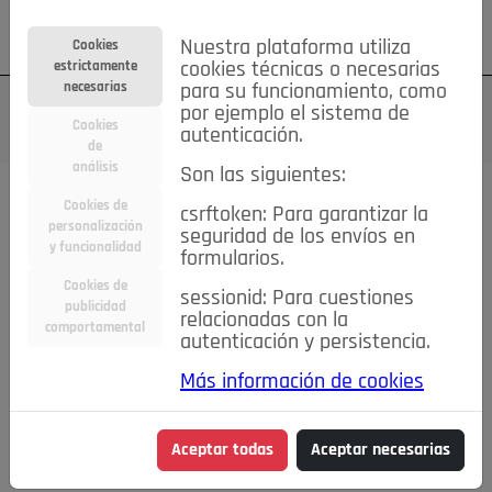
Su cuenta
Regístrese
¿Olvidó su contraseña?
Nuestra plataforma utiliza
Cookies
estrictamente
cookies técnicas o necesarias
necesarias
para su funcionamiento, como
por ejemplo el sistema de
Cookies
autenticación.
de
análisis
Son las siguientes:
Cookies de
csrftoken: Para garantizar la
TODAS
Deporte
Bicicletas
Deportes y Ocio
personalización
seguridad de los envíos en
y funcionalidad
formularios.
Empleo
Hogar
Electrodomésticos
Hogar y Jardín
Cookies de
sessionid: Para cuestiones
Inmobiliaria
Niños y Bebés
Construcción y Reformas
publicidad
relacionadas con la
comportamental
autenticación y persistencia.
Moda
Motor
Inmobiliaria
Accesorios
Ropa
Más información de cookies
Ocio
Coches
Motor y Accesorios
Motos
Otros
Cine, Libros y Música
Coleccionismo
Otros
Aceptar todas
Aceptar necesarias
Servicios
Tecnología
Empleo
Servicios