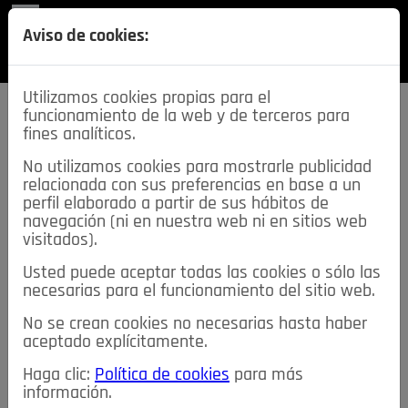
REVISTA
Aviso de cookies:
SECCIONES
Utilizamos cookies propias para el
funcionamiento de la web y de terceros para
fines analíticos.
No utilizamos cookies para mostrarle publicidad
relacionada con sus preferencias en base a un
descarga esta
perfil elaborado a partir de sus hábitos de
REVISTA
navegación (ni en nuestra web ni en sitios web
visitados).
Usted puede aceptar todas las cookies o sólo las
≡
NOTICIAS
necesarias para el funcionamiento del sitio web.
No se crean cookies no necesarias hasta haber
NOTICIAS
SERVICIOS DE INTERÉS
aceptado explícitamente.
TABLÓN DE ANUNCIOS
MIS ANUNCIOS
CONTACTO
Haga clic:
Política de cookies
para más
información.
NOSOTROS