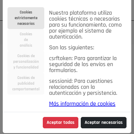
Su cuenta
Regístrese
¿Olvidó su contraseña?
Nuestra plataforma utiliza
Cookies
estrictamente
cookies técnicas o necesarias
necesarias
para su funcionamiento, como
por ejemplo el sistema de
Cookies
autenticación.
de
análisis
Son las siguientes:
Cookies de
csrftoken: Para garantizar la
TODAS
Deporte
Bicicletas
Deportes y Ocio
personalización
seguridad de los envíos en
y funcionalidad
formularios.
Empleo
Hogar
Electrodomésticos
Hogar y Jardín
Cookies de
sessionid: Para cuestiones
Inmobiliaria
Niños y Bebés
Construcción y Reformas
publicidad
relacionadas con la
comportamental
autenticación y persistencia.
Moda
Motor
Inmobiliaria
Accesorios
Ropa
Más información de cookies
Ocio
Coches
Motor y Accesorios
Motos
Otros
Cine, Libros y Música
Coleccionismo
Otros
Aceptar todas
Aceptar necesarias
Servicios
Tecnología
Empleo
Servicios