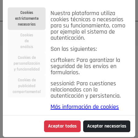
Su cuenta
Regístrese
¿Olvidó su contraseña?
Nuestra plataforma utiliza
Cookies
estrictamente
cookies técnicas o necesarias
necesarias
para su funcionamiento, como
por ejemplo el sistema de
Cookies
autenticación.
de
análisis
Son las siguientes:
Cookies de
csrftoken: Para garantizar la
TODAS
Deporte
Bicicletas
Deportes y Ocio
personalización
seguridad de los envíos en
y funcionalidad
formularios.
Empleo
Hogar
Electrodomésticos
Hogar y Jardín
Cookies de
sessionid: Para cuestiones
Inmobiliaria
Niños y Bebés
Construcción y Reformas
publicidad
relacionadas con la
comportamental
autenticación y persistencia.
Moda
Motor
Inmobiliaria
Accesorios
Ropa
Más información de cookies
Ocio
Coches
Motor y Accesorios
Motos
Otros
Cine, Libros y Música
Coleccionismo
Otros
Aceptar todas
Aceptar necesarias
Servicios
Tecnología
Empleo
Servicios