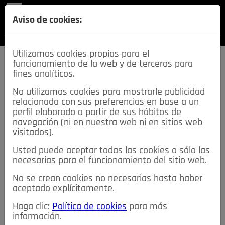
REVISTA
Aviso de cookies:
SECCIONES
Utilizamos cookies propias para el
funcionamiento de la web y de terceros para
fines analíticos.
No utilizamos cookies para mostrarle publicidad
relacionada con sus preferencias en base a un
descarga esta
perfil elaborado a partir de sus hábitos de
REVISTA
navegación (ni en nuestra web ni en sitios web
visitados).
Usted puede aceptar todas las cookies o sólo las
≡
NOTICIAS
necesarias para el funcionamiento del sitio web.
No se crean cookies no necesarias hasta haber
NOTICIAS
SERVICIOS DE INTERÉS
aceptado explícitamente.
TABLÓN DE ANUNCIOS
MIS ANUNCIOS
CONTACTO
Haga clic:
Política de cookies
para más
información.
NOSOTROS