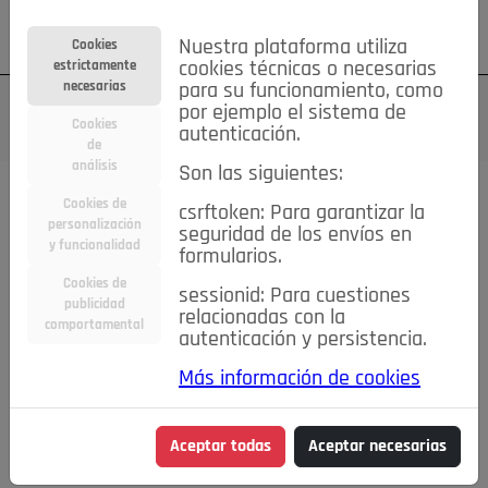
Su cuenta
Regístrese
¿Olvidó su contraseña?
Nuestra plataforma utiliza
Cookies
estrictamente
cookies técnicas o necesarias
necesarias
para su funcionamiento, como
por ejemplo el sistema de
Cookies
autenticación.
de
análisis
Son las siguientes:
Cookies de
csrftoken: Para garantizar la
TODAS
Deporte
Bicicletas
Deportes y Ocio
personalización
seguridad de los envíos en
y funcionalidad
formularios.
Empleo
Hogar
Electrodomésticos
Hogar y Jardín
Cookies de
sessionid: Para cuestiones
Inmobiliaria
Niños y Bebés
Construcción y Reformas
publicidad
relacionadas con la
comportamental
autenticación y persistencia.
Moda
Motor
Inmobiliaria
Accesorios
Ropa
Más información de cookies
Ocio
Coches
Motor y Accesorios
Motos
Otros
Cine, Libros y Música
Coleccionismo
Otros
Aceptar todas
Aceptar necesarias
Servicios
Tecnología
Empleo
Servicios