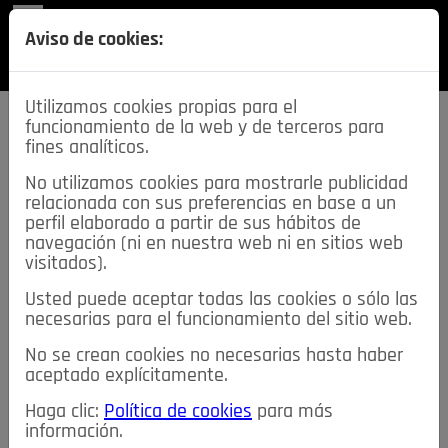
REVISTA
Aviso de cookies:
SECCIONES
Utilizamos cookies propias para el
funcionamiento de la web y de terceros para
fines analíticos.
No utilizamos cookies para mostrarle publicidad
relacionada con sus preferencias en base a un
descarga esta
perfil elaborado a partir de sus hábitos de
REVISTA
navegación (ni en nuestra web ni en sitios web
visitados).
Usted puede aceptar todas las cookies o sólo las
≡
NOTICIAS
necesarias para el funcionamiento del sitio web.
No se crean cookies no necesarias hasta haber
NOTICIAS
SERVICIOS DE INTERÉS
aceptado explícitamente.
TABLÓN DE ANUNCIOS
MIS ANUNCIOS
CONTACTO
Haga clic:
Política de cookies
para más
información.
NOSOTROS