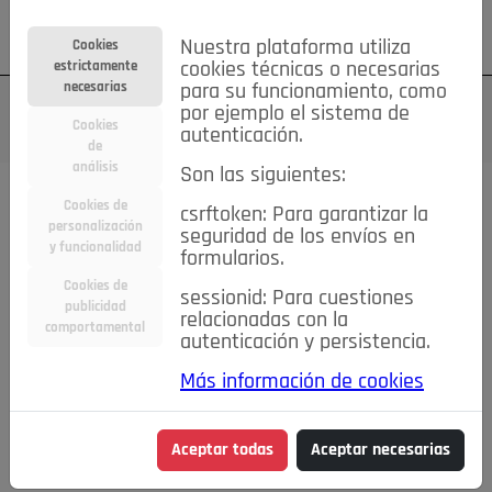
Su cuenta
Regístrese
¿Olvidó su contraseña?
Nuestra plataforma utiliza
Cookies
estrictamente
cookies técnicas o necesarias
necesarias
para su funcionamiento, como
por ejemplo el sistema de
Cookies
autenticación.
de
análisis
Son las siguientes:
Cookies de
csrftoken: Para garantizar la
TODAS
Deporte
Bicicletas
Deportes y Ocio
personalización
seguridad de los envíos en
y funcionalidad
formularios.
Empleo
Hogar
Electrodomésticos
Hogar y Jardín
Cookies de
sessionid: Para cuestiones
Inmobiliaria
Niños y Bebés
Construcción y Reformas
publicidad
relacionadas con la
comportamental
autenticación y persistencia.
Moda
Motor
Inmobiliaria
Accesorios
Ropa
Más información de cookies
Ocio
Coches
Motor y Accesorios
Motos
Otros
Cine, Libros y Música
Coleccionismo
Otros
Aceptar todas
Aceptar necesarias
Servicios
Tecnología
Empleo
Servicios