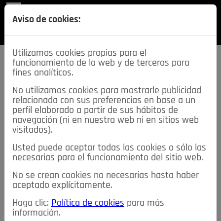
REVISTA
Aviso de cookies:
SECCIONES
Utilizamos cookies propias para el
funcionamiento de la web y de terceros para
fines analíticos.
No utilizamos cookies para mostrarle publicidad
relacionada con sus preferencias en base a un
descarga esta
perfil elaborado a partir de sus hábitos de
REVISTA
navegación (ni en nuestra web ni en sitios web
visitados).
Usted puede aceptar todas las cookies o sólo las
≡
NOTICIAS
necesarias para el funcionamiento del sitio web.
No se crean cookies no necesarias hasta haber
NOTICIAS
SERVICIOS DE INTERÉS
aceptado explícitamente.
TABLÓN DE ANUNCIOS
MIS ANUNCIOS
CONTACTO
Haga clic:
Política de cookies
para más
información.
NOSOTROS