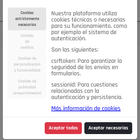
Su cuenta
Regístrese
¿Olvidó su contraseña?
Nuestra plataforma utiliza
Cookies
estrictamente
cookies técnicas o necesarias
necesarias
para su funcionamiento, como
por ejemplo el sistema de
Cookies
autenticación.
de
análisis
Son las siguientes:
Cookies de
csrftoken: Para garantizar la
TODAS
Deporte
Bicicletas
Deportes y Ocio
personalización
seguridad de los envíos en
y funcionalidad
formularios.
Empleo
Hogar
Electrodomésticos
Hogar y Jardín
Cookies de
sessionid: Para cuestiones
Inmobiliaria
Niños y Bebés
Construcción y Reformas
publicidad
relacionadas con la
comportamental
autenticación y persistencia.
Moda
Motor
Inmobiliaria
Accesorios
Ropa
Más información de cookies
Ocio
Coches
Motor y Accesorios
Motos
Otros
Cine, Libros y Música
Coleccionismo
Otros
Aceptar todas
Aceptar necesarias
Servicios
Tecnología
Empleo
Servicios