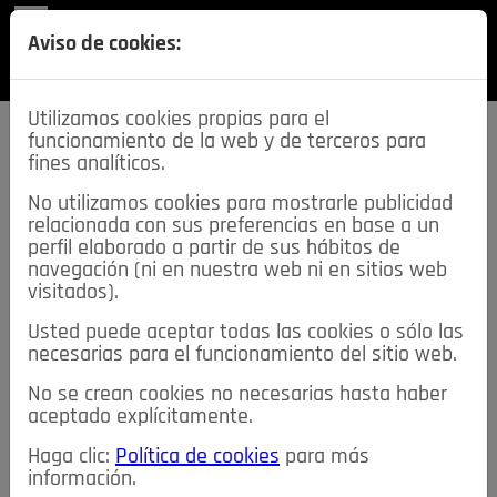
REVISTA
Aviso de cookies:
SECCIONES
Utilizamos cookies propias para el
funcionamiento de la web y de terceros para
fines analíticos.
No utilizamos cookies para mostrarle publicidad
relacionada con sus preferencias en base a un
descarga esta
perfil elaborado a partir de sus hábitos de
REVISTA
navegación (ni en nuestra web ni en sitios web
visitados).
Usted puede aceptar todas las cookies o sólo las
≡
NOTICIAS
necesarias para el funcionamiento del sitio web.
No se crean cookies no necesarias hasta haber
NOTICIAS
SERVICIOS DE INTERÉS
aceptado explícitamente.
TABLÓN DE ANUNCIOS
MIS ANUNCIOS
CONTACTO
Haga clic:
Política de cookies
para más
información.
NOSOTROS