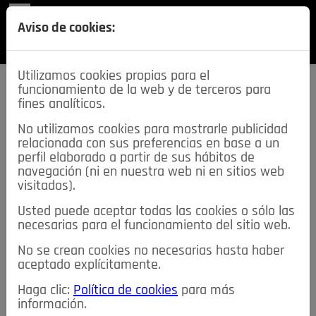
REVISTA
Aviso de cookies:
SECCIONES
Utilizamos cookies propias para el
funcionamiento de la web y de terceros para
fines analíticos.
No utilizamos cookies para mostrarle publicidad
relacionada con sus preferencias en base a un
descarga esta
perfil elaborado a partir de sus hábitos de
REVISTA
navegación (ni en nuestra web ni en sitios web
visitados).
Usted puede aceptar todas las cookies o sólo las
≡
NOTICIAS
necesarias para el funcionamiento del sitio web.
No se crean cookies no necesarias hasta haber
NOTICIAS
SERVICIOS DE INTERÉS
aceptado explícitamente.
TABLÓN DE ANUNCIOS
MIS ANUNCIOS
CONTACTO
Haga clic:
Política de cookies
para más
información.
NOSOTROS