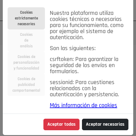
Su cuenta
Regístrese
¿Olvidó su contraseña?
Nuestra plataforma utiliza
Cookies
estrictamente
cookies técnicas o necesarias
necesarias
para su funcionamiento, como
por ejemplo el sistema de
Cookies
autenticación.
de
análisis
Son las siguientes:
Cookies de
csrftoken: Para garantizar la
TODAS
Deporte
Bicicletas
Deportes y Ocio
personalización
seguridad de los envíos en
y funcionalidad
formularios.
Empleo
Hogar
Electrodomésticos
Hogar y Jardín
Cookies de
sessionid: Para cuestiones
publicidad
Inmobiliaria
Niños y Bebés
Construcción y Reformas
relacionadas con la
comportamental
autenticación y persistencia.
Moda
Motor
Inmobiliaria
Accesorios
Ropa
Más información de cookies
Ocio
Coches
Motor y Accesorios
Motos
Otros
Cine, Libros y Música
Coleccionismo
Otros
Aceptar todas
Aceptar necesarias
Servicios
Tecnología
Empleo
Servicios