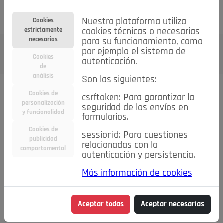
Su cuenta
Regístrese
¿Olvidó su contraseña?
Nuestra plataforma utiliza
Cookies
estrictamente
cookies técnicas o necesarias
necesarias
para su funcionamiento, como
por ejemplo el sistema de
Cookies
autenticación.
de
análisis
Son las siguientes:
Cookies de
csrftoken: Para garantizar la
TODAS
Deporte
Bicicletas
Deportes y Ocio
personalización
seguridad de los envíos en
y funcionalidad
formularios.
Empleo
Hogar
Electrodomésticos
Hogar y Jardín
Cookies de
sessionid: Para cuestiones
Inmobiliaria
Niños y Bebés
Construcción y Reformas
publicidad
relacionadas con la
comportamental
autenticación y persistencia.
Moda
Motor
Inmobiliaria
Accesorios
Ropa
Más información de cookies
Ocio
Coches
Motor y Accesorios
Motos
Otros
Cine, Libros y Música
Coleccionismo
Otros
Aceptar todas
Aceptar necesarias
Servicios
Tecnología
Empleo
Servicios