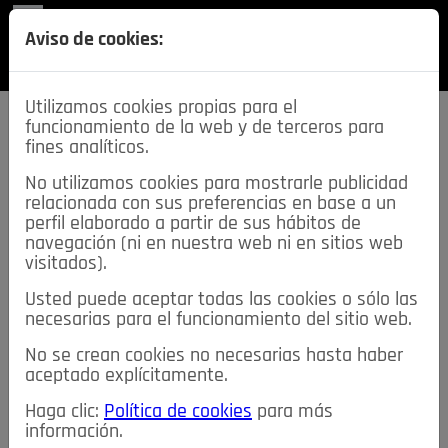
REVISTA
Aviso de cookies:
SECCIONES
Utilizamos cookies propias para el
funcionamiento de la web y de terceros para
fines analíticos.
No utilizamos cookies para mostrarle publicidad
relacionada con sus preferencias en base a un
descarga esta
perfil elaborado a partir de sus hábitos de
REVISTA
navegación (ni en nuestra web ni en sitios web
visitados).
Usted puede aceptar todas las cookies o sólo las
≡
NOTICIAS
necesarias para el funcionamiento del sitio web.
No se crean cookies no necesarias hasta haber
NOTICIAS
SERVICIOS DE INTERÉS
aceptado explícitamente.
TABLÓN DE ANUNCIOS
MIS ANUNCIOS
CONTACTO
Haga clic:
Política de cookies
para más
información.
NOSOTROS