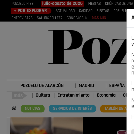
julio-agosto de 2026
POZUELOIN.ES
FIESTAS
CRÓNICAS DE UNA
+ POR EXPLORAR
ACTUALIDAD
CARIDAD
FIESTAS
POZUELEROS
A
ENTREVISTAS
SALUD&BELLEZA
CONSEJOS IN
MÁS AÚN
U
w
N
r
e
n
U
POZUELO DE ALARCÓN
MADRID
ESPAÑA
n
Cultura
Entretenimiento
Economía
Cienc
N
e
NOTICIAS
SERVICIOS DE INTERÉS
TABLÓN DE ANUN
H