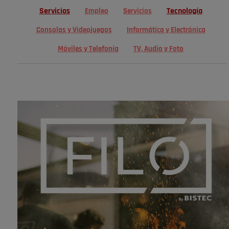
Servicios
Tecnología
Empleo
Servicios
Consolas y Videojuegos
Informática y Electrónica
Móviles y Telefonía
TV, Audio y Foto