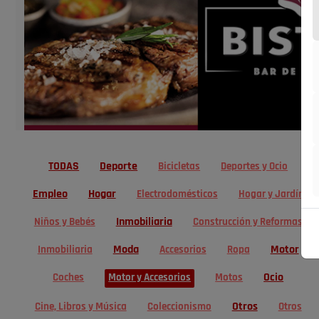
TODAS
Deporte
Bicicletas
Deportes y Ocio
Empleo
Hogar
Electrodomésticos
Hogar y Jardín
Inmobiliaria
Niños y Bebés
Construcción y Reformas
Moda
Motor
Inmobiliaria
Accesorios
Ropa
Ocio
Coches
Motor y Accesorios
Motos
Otros
Cine, Libros y Música
Coleccionismo
Otros