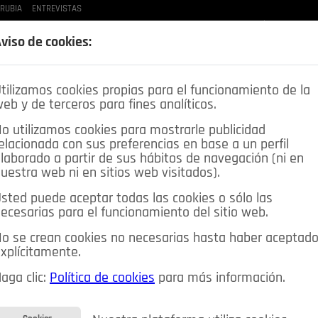
 RUBIA
ENTREVISTAS
LAS BUENAS MANERAS
LO QUE TE DIJE
SPLEEN DE POZUELO
CRÓNICAS DE UNA
viso de cookies:
tilizamos cookies propias para el funcionamiento de la
eb y de terceros para fines analíticos.
o utilizamos cookies para mostrarle publicidad
elacionada con sus preferencias en base a un perfil
laborado a partir de sus hábitos de navegación (ni en
uestra web ni en sitios web visitados).
sted puede aceptar todas las cookies o sólo las
DEPORTES
OPINIÓN IN
SALUD
🔴 EN DIRECTO
ecesarias para el funcionamiento del sitio web.
ia&Tecnología
Educación
Caridad
Pozuelo en imágenes
o se crean cookies no necesarias hasta haber aceptad
xplícitamente.
CIOS
MIS ANUNCIOS
CONTACTO
NOSOTROS
aga clic:
Política de cookies
para más información.