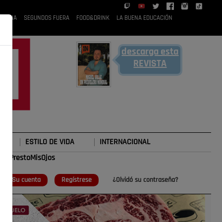
 RUBIA
SEGUNDOS FUERA
FOOD&DRINK
LA BUENA EDUCACIÓN
descarga esta
REVISTA
ESTILO DE VIDA
INTERNACIONAL
#TePrestoMisOjos
o
Su cuenta
Regístrese
¿Olvidó su contraseña?