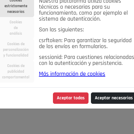
Nuestra plataforma utiliza cookies
Cookies
estrictamente
técnicas o necesarias para su
necesarias
funcionamiento, como por ejemplo el
sistema de autenticación.
Cookies
de
Son las siguientes:
análisis
csrftoken: Para garantizar la seguridad
Cookies de
de los envíos en formularios.
personalización
y funcionalidad
sessionid: Para cuestiones relacionada
con la autenticación y persistencia.
Cookies de
publicidad
Más información de cookies
comportamental
Aceptar todas
Aceptar necesarias