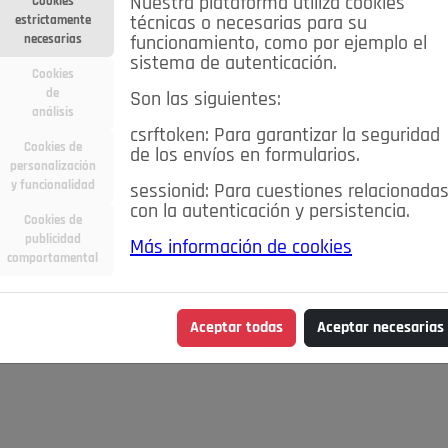
Nuestra plataforma utiliza cookies
Cookies
estrictamente
técnicas o necesarias para su
necesarias
funcionamiento, como por ejemplo el
sistema de autenticación.
Cookies
de
Son las siguientes:
análisis
csrftoken: Para garantizar la seguridad
Cookies de
de los envíos en formularios.
personalización
y funcionalidad
sessionid: Para cuestiones relacionada
con la autenticación y persistencia.
Cookies de
publicidad
Más información de cookies
comportamental
Aceptar todas
Aceptar necesarias