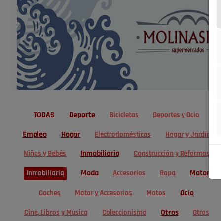
TODAS
Deporte
Bicicletas
Deportes y Ocio
Empleo
Hogar
Electrodomésticos
Hogar y Jardín
Inmobiliaria
Niños y Bebés
Construcción y Reformas
Moda
Motor
Inmobiliaria
Accesorios
Ropa
Ocio
Coches
Motor y Accesorios
Motos
Otros
Cine, Libros y Música
Coleccionismo
Otros