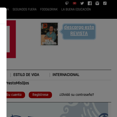
 RUBIA
SEGUNDOS FUERA
FOOD&DRINK
LA BUENA EDUCACIÓN
descarga esta
REVISTA
ESTILO DE VIDA
INTERNACIONAL
#TePrestoMisOjos
o
Su cuenta
Regístrese
¿Olvidó su contraseña?