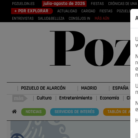
julio-agosto de 2026
POZUELOIN.ES
FIESTAS
CRÓNICAS DE UNA
+ POR EXPLORAR
ACTUALIDAD
CARIDAD
FIESTAS
POZUELEROS
A
ENTREVISTAS
SALUD&BELLEZA
CONSEJOS IN
MÁS AÚN
U
w
N
r
e
n
U
POZUELO DE ALARCÓN
MADRID
ESPAÑA
n
Cultura
Entretenimiento
Economía
Cienc
N
e
NOTICIAS
SERVICIOS DE INTERÉS
TABLÓN DE ANUN
H