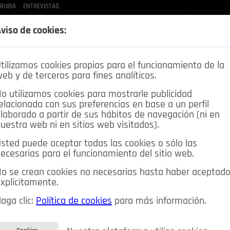
 RUBIA
ENTREVISTAS
LAS BUENAS MANERAS
LO QUE TE DIJE
SPLEEN DE POZUELO
CRÓNICAS DE UNA
viso de cookies:
tilizamos cookies propias para el funcionamiento de la
eb y de terceros para fines analíticos.
o utilizamos cookies para mostrarle publicidad
elacionada con sus preferencias en base a un perfil
laborado a partir de sus hábitos de navegación (ni en
uestra web ni en sitios web visitados).
sted puede aceptar todas las cookies o sólo las
DEPORTES
OPINIÓN IN
SALUD
🔴 EN DIRECTO
ecesarias para el funcionamiento del sitio web.
ia&Tecnología
Educación
Caridad
Pozuelo en imágenes
o se crean cookies no necesarias hasta haber aceptad
xplícitamente.
CIOS
MIS ANUNCIOS
CONTACTO
NOSOTROS
aga clic:
Política de cookies
para más información.