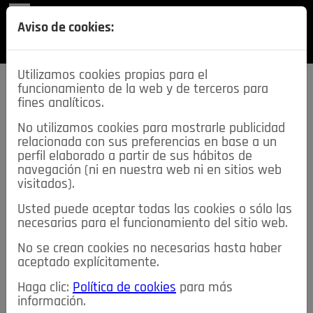
REVISTA
Aviso de cookies:
SECCIONES
Utilizamos cookies propias para el
funcionamiento de la web y de terceros para
fines analíticos.
No utilizamos cookies para mostrarle publicidad
relacionada con sus preferencias en base a un
descarga esta
perfil elaborado a partir de sus hábitos de
REVISTA
navegación (ni en nuestra web ni en sitios web
visitados).
Usted puede aceptar todas las cookies o sólo las
≡
NOTICIAS
necesarias para el funcionamiento del sitio web.
No se crean cookies no necesarias hasta haber
NOTICIAS
SERVICIOS DE INTERÉS
aceptado explícitamente.
TABLÓN DE ANUNCIOS
MIS ANUNCIOS
CONTACTO
Haga clic:
Política de cookies
para más
información.
NOSOTROS