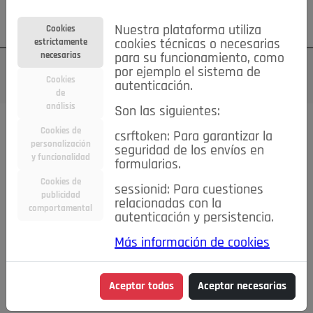
Su cuenta
Regístrese
¿Olvidó su contraseña?
Nuestra plataforma utiliza
Cookies
estrictamente
cookies técnicas o necesarias
necesarias
para su funcionamiento, como
por ejemplo el sistema de
Cookies
autenticación.
de
análisis
Son las siguientes:
Cookies de
csrftoken: Para garantizar la
TODAS
Deporte
Bicicletas
Deportes y Ocio
personalización
seguridad de los envíos en
y funcionalidad
formularios.
Empleo
Hogar
Electrodomésticos
Hogar y Jardín
Cookies de
sessionid: Para cuestiones
Inmobiliaria
Niños y Bebés
Construcción y Reformas
publicidad
relacionadas con la
comportamental
autenticación y persistencia.
Moda
Motor
Inmobiliaria
Accesorios
Ropa
Más información de cookies
Ocio
Coches
Motor y Accesorios
Motos
Otros
Cine, Libros y Música
Coleccionismo
Otros
Aceptar todas
Aceptar necesarias
Servicios
Tecnología
Empleo
Servicios