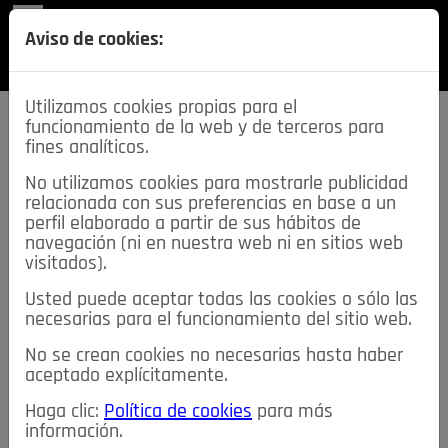
REVISTA
Aviso de cookies:
SECCIONES
Utilizamos cookies propias para el
funcionamiento de la web y de terceros para
fines analíticos.
No utilizamos cookies para mostrarle publicidad
relacionada con sus preferencias en base a un
descarga esta
perfil elaborado a partir de sus hábitos de
REVISTA
navegación (ni en nuestra web ni en sitios web
visitados).
Usted puede aceptar todas las cookies o sólo las
≡
NOTICIAS
necesarias para el funcionamiento del sitio web.
No se crean cookies no necesarias hasta haber
NOTICIAS
SERVICIOS DE INTERÉS
aceptado explícitamente.
TABLÓN DE ANUNCIOS
MIS ANUNCIOS
CONTACTO
Haga clic:
Política de cookies
para más
información.
NOSOTROS