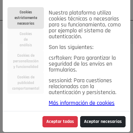
Su cuenta
Regístrese
¿Olvidó su contraseña?
Nuestra plataforma utiliza
Cookies
estrictamente
cookies técnicas o necesarias
necesarias
para su funcionamiento, como
por ejemplo el sistema de
Cookies
autenticación.
de
análisis
Son las siguientes:
Cookies de
csrftoken: Para garantizar la
TODAS
Deporte
Bicicletas
Deportes y Ocio
personalización
seguridad de los envíos en
y funcionalidad
formularios.
Empleo
Hogar
Electrodomésticos
Hogar y Jardín
Cookies de
sessionid: Para cuestiones
Inmobiliaria
Niños y Bebés
Construcción y Reformas
publicidad
relacionadas con la
comportamental
autenticación y persistencia.
Moda
Motor
Inmobiliaria
Accesorios
Ropa
Más información de cookies
Ocio
Coches
Motor y Accesorios
Motos
Otros
Cine, Libros y Música
Coleccionismo
Otros
Aceptar todas
Aceptar necesarias
Servicios
Tecnología
Empleo
Servicios