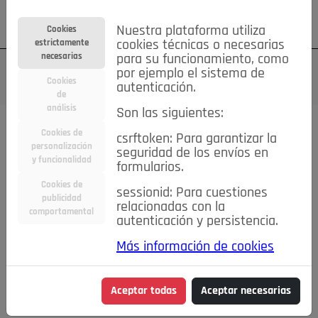
Su cuenta
Regístrese
¿Olvidó su contraseña?
Nuestra plataforma utiliza
Cookies
estrictamente
cookies técnicas o necesarias
necesarias
para su funcionamiento, como
por ejemplo el sistema de
Cookies
autenticación.
de
análisis
Son las siguientes:
Cookies de
csrftoken: Para garantizar la
TODAS
Deporte
Bicicletas
Deportes y Ocio
personalización
seguridad de los envíos en
y funcionalidad
formularios.
Empleo
Hogar
Electrodomésticos
Hogar y Jardín
Cookies de
sessionid: Para cuestiones
Inmobiliaria
Niños y Bebés
Construcción y Reformas
publicidad
relacionadas con la
comportamental
autenticación y persistencia.
Moda
Motor
Inmobiliaria
Accesorios
Ropa
Más información de cookies
Ocio
Coches
Motor y Accesorios
Motos
Otros
Cine, Libros y Música
Coleccionismo
Otros
Aceptar todas
Aceptar necesarias
Servicios
Tecnología
Empleo
Servicios