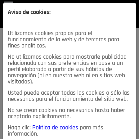
REVISTA
Aviso de cookies:
SECCIONES
Utilizamos cookies propias para el
funcionamiento de la web y de terceros para
fines analíticos.
No utilizamos cookies para mostrarle publicidad
relacionada con sus preferencias en base a un
descarga esta
perfil elaborado a partir de sus hábitos de
REVISTA
navegación (ni en nuestra web ni en sitios web
visitados).
Usted puede aceptar todas las cookies o sólo las
≡
NOTICIAS
necesarias para el funcionamiento del sitio web.
No se crean cookies no necesarias hasta haber
NOTICIAS
SERVICIOS DE INTERÉS
aceptado explícitamente.
TABLÓN DE ANUNCIOS
MIS ANUNCIOS
CONTACTO
Haga clic:
Política de cookies
para más
información.
NOSOTROS