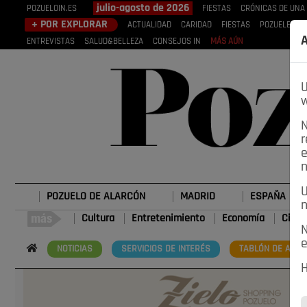
julio-agosto de 2026
POZUELOIN.ES
FIESTAS
CRÓNICAS DE UNA
+ POR EXPLORAR
ACTUALIDAD
CARIDAD
FIESTAS
POZUELEROS
A
ENTREVISTAS
SALUD&BELLEZA
CONSEJOS IN
MÁS AÚN
U
w
N
r
e
n
U
POZUELO DE ALARCÓN
MADRID
ESPAÑA
n
Cultura
Entretenimiento
Economía
Cienc
N
e
NOTICIAS
SERVICIOS DE INTERÉS
TABLÓN DE ANUN
H