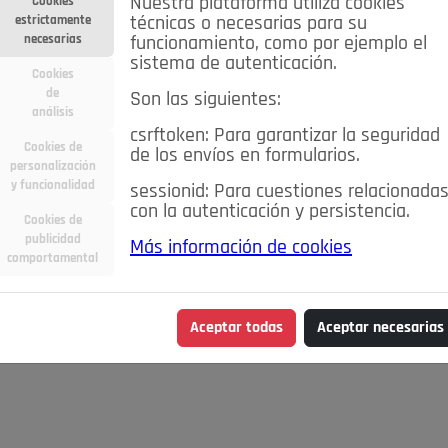
Nuestra plataforma utiliza cookies
Cookies
estrictamente
técnicas o necesarias para su
necesarias
funcionamiento, como por ejemplo el
sistema de autenticación.
Cookies
de
Son las siguientes:
análisis
csrftoken: Para garantizar la seguridad
Cookies de
de los envíos en formularios.
personalización
y funcionalidad
sessionid: Para cuestiones relacionada
con la autenticación y persistencia.
Cookies de
publicidad
Más información de cookies
comportamental
Aceptar todas
Aceptar necesarias