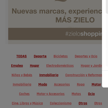
TODAS
Deporte
Bicicletas
Deportes y Ocio
Empleo
Hogar
Electrodomésticos
Hogar y Jardín
Inmobiliaria
Niños y Bebés
Construcción y Reformas
Moda
Motor
Inmobiliaria
Accesorios
Ropa
Ocio
Coches
Motor y Accesorios
Motos
Otros
Cine, Libros y Música
Coleccionismo
Otros