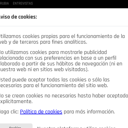
 RUBIA
ENTREVISTAS
LAS BUENAS MANERAS
LO QUE TE DIJE
SPLEEN DE POZUELO
CRÓNICAS DE UNA
viso de cookies:
tilizamos cookies propias para el funcionamiento de la
eb y de terceros para fines analíticos.
o utilizamos cookies para mostrarle publicidad
elacionada con sus preferencias en base a un perfil
laborado a partir de sus hábitos de navegación (ni en
uestra web ni en sitios web visitados).
sted puede aceptar todas las cookies o sólo las
DEPORTES
OPINIÓN IN
SALUD
🔴 EN DIRECTO
ecesarias para el funcionamiento del sitio web.
ia&Tecnología
Educación
Caridad
Pozuelo en imágenes
o se crean cookies no necesarias hasta haber aceptad
xplícitamente.
CIOS
MIS ANUNCIOS
CONTACTO
NOSOTROS
aga clic:
Política de cookies
para más información.