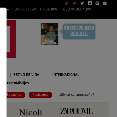
 RUBIA
SEGUNDOS FUERA
FOOD&DRINK
LA BUENA EDUCACIÓN
descarga esta
REVISTA
ESTILO DE VIDA
INTERNACIONAL
#TePrestoMisOjos
o
Su cuenta
Regístrese
¿Olvidó su contraseña?