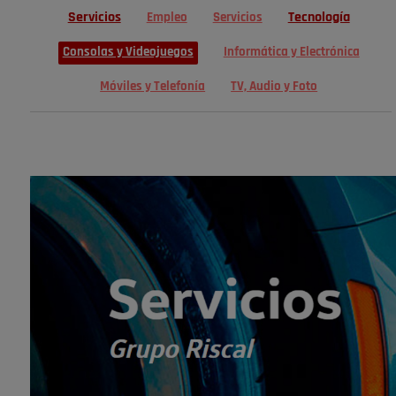
Servicios
Tecnología
Empleo
Servicios
Consolas y Videojuegos
Informática y Electrónica
Móviles y Telefonía
TV, Audio y Foto