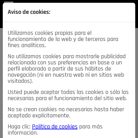
REVISTA
Aviso de cookies:
SECCIONES
Utilizamos cookies propias para el
funcionamiento de la web y de terceros para
fines analíticos.
No utilizamos cookies para mostrarle publicidad
relacionada con sus preferencias en base a un
descarga esta
perfil elaborado a partir de sus hábitos de
REVISTA
navegación (ni en nuestra web ni en sitios web
visitados).
Usted puede aceptar todas las cookies o sólo las
≡
NOTICIAS
necesarias para el funcionamiento del sitio web.
No se crean cookies no necesarias hasta haber
NOTICIAS
SERVICIOS DE INTERÉS
aceptado explícitamente.
TABLÓN DE ANUNCIOS
MIS ANUNCIOS
CONTACTO
Haga clic:
Política de cookies
para más
información.
NOSOTROS