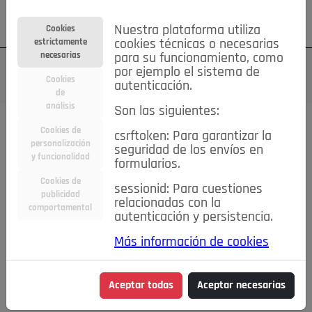
Su cuenta
Regístrese
¿Olvidó su contraseña?
Nuestra plataforma utiliza
Cookies
estrictamente
cookies técnicas o necesarias
necesarias
para su funcionamiento, como
por ejemplo el sistema de
Cookies
autenticación.
de
análisis
Son las siguientes:
Cookies de
csrftoken: Para garantizar la
TODAS
Deporte
Bicicletas
Deportes y Ocio
personalización
seguridad de los envíos en
y funcionalidad
formularios.
Empleo
Hogar
Electrodomésticos
Hogar y Jardín
Cookies de
sessionid: Para cuestiones
Inmobiliaria
Niños y Bebés
Construcción y Reformas
publicidad
relacionadas con la
comportamental
autenticación y persistencia.
Moda
Motor
Inmobiliaria
Accesorios
Ropa
Más información de cookies
Ocio
Coches
Motor y Accesorios
Motos
Otros
Cine, Libros y Música
Coleccionismo
Otros
Aceptar todas
Aceptar necesarias
Servicios
Tecnología
Empleo
Servicios