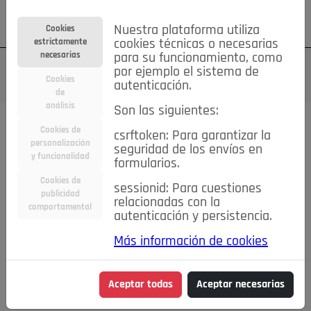
Su cuenta
Regístrese
¿Olvidó su contraseña?
Nuestra plataforma utiliza
Cookies
estrictamente
cookies técnicas o necesarias
necesarias
para su funcionamiento, como
por ejemplo el sistema de
Cookies
autenticación.
de
análisis
Son las siguientes:
Cookies de
csrftoken: Para garantizar la
TODAS
Deporte
Bicicletas
Deportes y Ocio
personalización
seguridad de los envíos en
y funcionalidad
formularios.
Empleo
Hogar
Electrodomésticos
Hogar y Jardín
Cookies de
sessionid: Para cuestiones
Inmobiliaria
Niños y Bebés
Construcción y Reformas
publicidad
relacionadas con la
comportamental
autenticación y persistencia.
Moda
Motor
Inmobiliaria
Accesorios
Ropa
Más información de cookies
Ocio
Coches
Motor y Accesorios
Motos
Otros
Cine, Libros y Música
Coleccionismo
Otros
Aceptar todas
Aceptar necesarias
Servicios
Tecnología
Empleo
Servicios