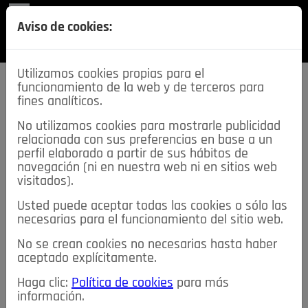
REVISTA
Aviso de cookies:
SECCIONES
Utilizamos cookies propias para el
funcionamiento de la web y de terceros para
fines analíticos.
No utilizamos cookies para mostrarle publicidad
relacionada con sus preferencias en base a un
descarga esta
perfil elaborado a partir de sus hábitos de
REVISTA
navegación (ni en nuestra web ni en sitios web
visitados).
Usted puede aceptar todas las cookies o sólo las
≡
NOTICIAS
necesarias para el funcionamiento del sitio web.
No se crean cookies no necesarias hasta haber
NOTICIAS
SERVICIOS DE INTERÉS
aceptado explícitamente.
TABLÓN DE ANUNCIOS
MIS ANUNCIOS
CONTACTO
Haga clic:
Política de cookies
para más
información.
NOSOTROS