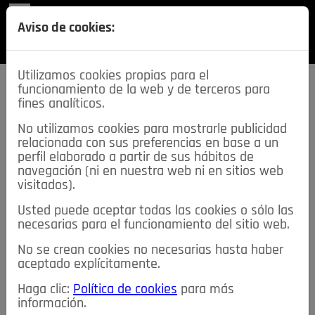
REVISTA
Aviso de cookies:
SECCIONES
Utilizamos cookies propias para el
funcionamiento de la web y de terceros para
fines analíticos.
No utilizamos cookies para mostrarle publicidad
relacionada con sus preferencias en base a un
descarga esta
perfil elaborado a partir de sus hábitos de
REVISTA
navegación (ni en nuestra web ni en sitios web
visitados).
Usted puede aceptar todas las cookies o sólo las
≡
NOTICIAS
necesarias para el funcionamiento del sitio web.
No se crean cookies no necesarias hasta haber
NOTICIAS
SERVICIOS DE INTERÉS
aceptado explícitamente.
TABLÓN DE ANUNCIOS
MIS ANUNCIOS
CONTACTO
Haga clic:
Política de cookies
para más
información.
NOSOTROS