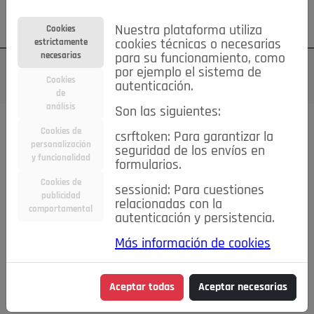
Su cuenta
Regístrese
¿Olvidó su contraseña?
Nuestra plataforma utiliza
Cookies
estrictamente
cookies técnicas o necesarias
necesarias
para su funcionamiento, como
por ejemplo el sistema de
Cookies
autenticación.
de
análisis
Son las siguientes:
Cookies de
csrftoken: Para garantizar la
TODAS
Deporte
Bicicletas
Deportes y Ocio
personalización
seguridad de los envíos en
y funcionalidad
formularios.
Empleo
Hogar
Electrodomésticos
Hogar y Jardín
Cookies de
sessionid: Para cuestiones
Inmobiliaria
Niños y Bebés
Construcción y Reformas
publicidad
relacionadas con la
comportamental
autenticación y persistencia.
Moda
Motor
Inmobiliaria
Accesorios
Ropa
Más información de cookies
Ocio
Coches
Motor y Accesorios
Motos
Otros
Cine, Libros y Música
Coleccionismo
Otros
Aceptar todas
Aceptar necesarias
Servicios
Tecnología
Empleo
Servicios