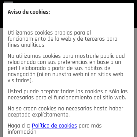
REVISTA
Aviso de cookies:
SECCIONES
Utilizamos cookies propias para el
funcionamiento de la web y de terceros para
fines analíticos.
No utilizamos cookies para mostrarle publicidad
relacionada con sus preferencias en base a un
descarga esta
perfil elaborado a partir de sus hábitos de
REVISTA
navegación (ni en nuestra web ni en sitios web
visitados).
Usted puede aceptar todas las cookies o sólo las
≡
NOTICIAS
necesarias para el funcionamiento del sitio web.
No se crean cookies no necesarias hasta haber
NOTICIAS
SERVICIOS DE INTERÉS
aceptado explícitamente.
TABLÓN DE ANUNCIOS
MIS ANUNCIOS
CONTACTO
Haga clic:
Política de cookies
para más
información.
NOSOTROS