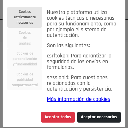
Su cuenta
Regístrese
¿Olvidó su contraseña?
Nuestra plataforma utiliza
Cookies
estrictamente
cookies técnicas o necesarias
necesarias
para su funcionamiento, como
por ejemplo el sistema de
Cookies
autenticación.
de
análisis
Son las siguientes:
Cookies de
csrftoken: Para garantizar la
TODAS
Deporte
Bicicletas
Deportes y Ocio
personalización
seguridad de los envíos en
y funcionalidad
formularios.
Empleo
Hogar
Electrodomésticos
Hogar y Jardín
Cookies de
sessionid: Para cuestiones
Inmobiliaria
Niños y Bebés
Construcción y Reformas
publicidad
relacionadas con la
comportamental
autenticación y persistencia.
Moda
Motor
Inmobiliaria
Accesorios
Ropa
Más información de cookies
Ocio
Coches
Motor y Accesorios
Motos
Otros
Cine, Libros y Música
Coleccionismo
Otros
Aceptar todas
Aceptar necesarias
Servicios
Tecnología
Empleo
Servicios