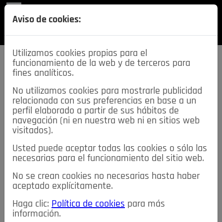
REVISTA
Aviso de cookies:
SECCIONES
Utilizamos cookies propias para el
funcionamiento de la web y de terceros para
fines analíticos.
No utilizamos cookies para mostrarle publicidad
relacionada con sus preferencias en base a un
descarga esta
perfil elaborado a partir de sus hábitos de
REVISTA
navegación (ni en nuestra web ni en sitios web
visitados).
Usted puede aceptar todas las cookies o sólo las
≡
NOTICIAS
necesarias para el funcionamiento del sitio web.
No se crean cookies no necesarias hasta haber
NOTICIAS
SERVICIOS DE INTERÉS
aceptado explícitamente.
TABLÓN DE ANUNCIOS
MIS ANUNCIOS
CONTACTO
Haga clic:
Política de cookies
para más
información.
NOSOTROS