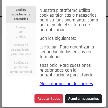
Su cuenta
Regístrese
¿Olvidó su contraseña?
Nuestra plataforma utiliza
Cookies
estrictamente
cookies técnicas o necesarias
necesarias
para su funcionamiento, como
por ejemplo el sistema de
Cookies
autenticación.
de
análisis
Son las siguientes:
Cookies de
csrftoken: Para garantizar la
TODAS
Deporte
Bicicletas
Deportes y Ocio
personalización
seguridad de los envíos en
y funcionalidad
formularios.
Empleo
Hogar
Electrodomésticos
Hogar y Jardín
Cookies de
sessionid: Para cuestiones
publicidad
Inmobiliaria
Niños y Bebés
Construcción y Reformas
relacionadas con la
comportamental
autenticación y persistencia.
Moda
Motor
Inmobiliaria
Accesorios
Ropa
Más información de cookies
Ocio
Coches
Motor y Accesorios
Motos
Otros
Cine, Libros y Música
Coleccionismo
Otros
Aceptar todas
Aceptar necesarias
Servicios
Tecnología
Empleo
Servicios